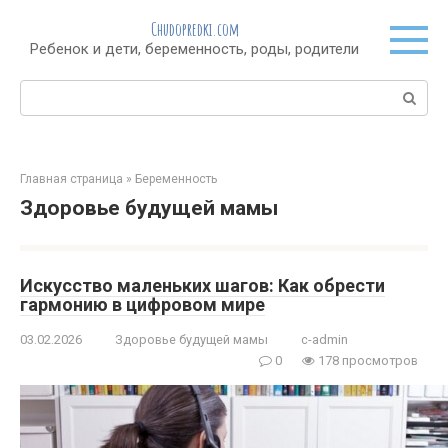
Перейти
Chudopredki.com
к
Ребенок и дети, беременность, роды, родители
контенту
Поиск:
Главная страница
»
Беременность
Здоровье будущей мамы
Искусство маленьких шагов: Как обрести
гармонию в цифровом мире
03.02.2026
Здоровье будущей мамы
c-admin
0
178 просмотров