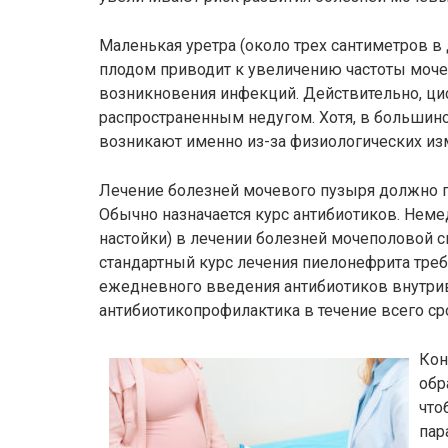
Маленькая уретра (около трех сантиметров в
плодом приводит к увеличению частоты мочеис
возникновения инфекций. Действительно, ци
распространенным недугом. Хотя, в большин
возникают именно из-за физиологических из
Лечение болезней мочевого пузыря должно п
Обычно назначается курс антибиотиков. Нем
настойки) в лечении болезней мочеполовой с
стандартный курс лечения пиелонефрита треб
ежедневного введения антибиотиков внутриве
антибиотикопрофилактика в течение всего ср
Кон
обр
что
пар