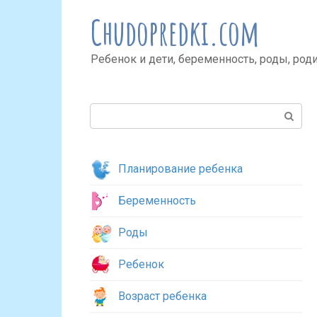
Перейти
Chudopredki.com
к
контенту
Ребенок и дети, беременность, роды, род
Поиск:
Планирование ребенка
Беременность
Роды
Ребенок
Возраст ребенка