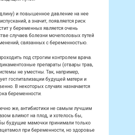
 длину) и повышенное давление на нее
пусканий, а значит, появляется риск
стит у беременных является очень
стве случаев болезни мочеполовых путей
менений, связанных с беременностью.
роходить под строгим контролем врача.
едикаментозные препараты (отвары трав,
истемы не уместны. Так, например,
ует госпитализации будущей матери и
нно. В некоторых случаях назначается
ока беременности.
ечно же, антибиотики не самым лучшим
азом влияют на плод, и хотелось бы,
бы будущие мамочки принимали только
ацетамол при беременности, но здоровье