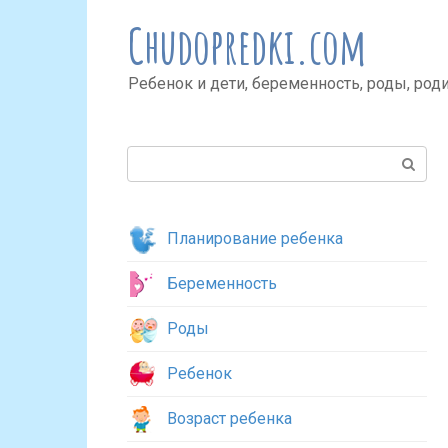
Перейти
Chudopredki.com
к
контенту
Ребенок и дети, беременность, роды, род
Поиск:
Планирование ребенка
Беременность
Роды
Ребенок
Возраст ребенка