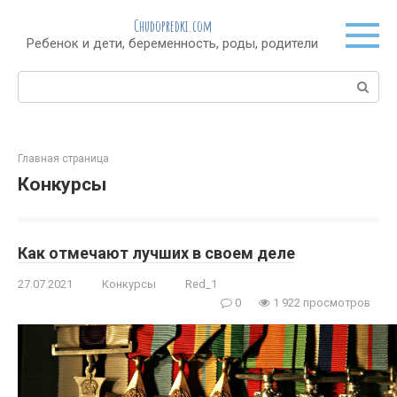
Перейти
Chudopredki.com
к
Ребенок и дети, беременность, роды, родители
контенту
Поиск:
Главная страница
Конкурсы
Как отмечают лучших в своем деле
27.07.2021
Конкурсы
Red_1
0
1 922 просмотров