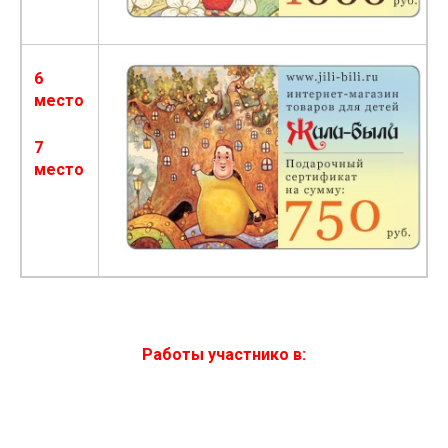
6
место
7
место
Работы участнико
в: