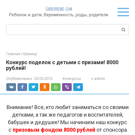
Перейти
Chudopredki.com
к
Ребенок и дети, беременность, роды, родители
контенту
Поиск:
Главная страница
Конкурс поделок с детьми с призами! 8000
рублей!
Опубликовано:
20.05.2012
Конкурсы
c-admin
Внимание! Все, кто любит заниматься со своими
детками, а так же педагогов и воспитателей,
бабушек и дедушек! Мы начинаем наш конкурс
с
призовым фондом 8000 рублей
от спонсора