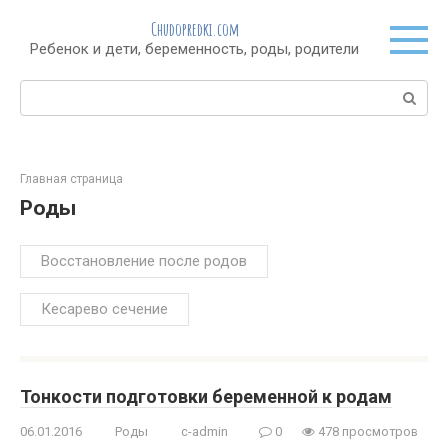
Перейти
Chudopredki.com
к
Ребенок и дети, беременность, роды, родители
контенту
Поиск:
Главная страница
Роды
Восстановление после родов
Кесарево сечение
Тонкости подготовки беременной к родам
06.01.2016
Роды
c-admin
0
478 просмотров