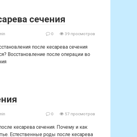
сарева сечения
min
0
39 просмотров
сстановления после кесарева сечения
ся? Восстановление после операции во
ния
ения
min
0
57 просмотров
осле кесарева сечения. Почему и как
атье. Естественные роды после кесарева