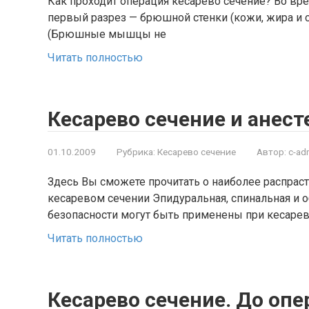
Как проходит операция кесарево сечение? Во вре
первый разрез — брюшной стенки (кожи, жира и с
(Брюшные мышцы не
Читать полностью
Кесарево сечение и анест
01.10.2009
Рубрика:
Кесарево сечение
Автор:
c-ad
Здесь Вы сможете прочитать о наиболее распрас
кесаревом сечении Эпидуральная, спинальная и о
безопасности могут быть применены при кесаре
Читать полностью
Кесарево сечение. До оп