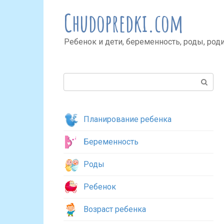
Перейти
Chudopredki.com
к
контенту
Ребенок и дети, беременность, роды, род
Поиск:
Планирование ребенка
Беременность
Роды
Ребенок
Возраст ребенка