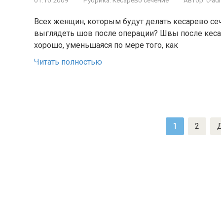
01.10.2009
Рубрика:
Кесарево сечение
Автор:
c-ad
Всех женщин, которым будут делать кесарево сеч
выглядеть шов после операции? Швы после кеса
хорошо, уменьшаяся по мере того, как
Читать полностью
Пагинация
1
2
записей