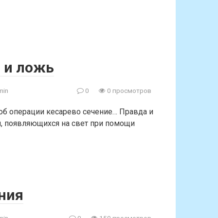
а и ложь
min
0
0 просмотров
об операции кесарево сечение… Правда и
, появляющихся на свет при помощи
ния