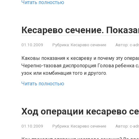
Читать полностью
Кесарево сечение. Показ
01.10.2009
Рубрика:
Кесарево сечение
Автор:
c-ad
Каковы показания к кесареву и почему эту опе
Черепно-тазовая диспропорция Голова ребенка с
узок или комбинация того и другого.
Читать полностью
Ход операции кесарево с
01.10.2009
Рубрика:
Кесарево сечение
Автор:
c-ad