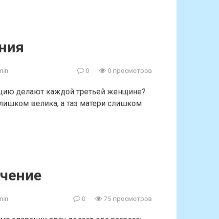
ания
min
0
0 просмотров
рацию делают каждой третьей женщине?
лишком велика, а таз матери слишком
ечение
min
0
75 просмотров