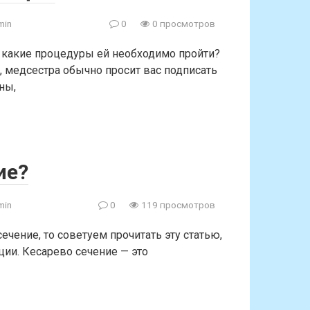
min
0
0 просмотров
, какие процедуры ей необходимо пройти?
, медсестра обычно просит вас подписать
ны,
ие?
min
0
119 просмотров
ечение, то советуем прочитать эту статью,
ции. Кесарево сечение — это