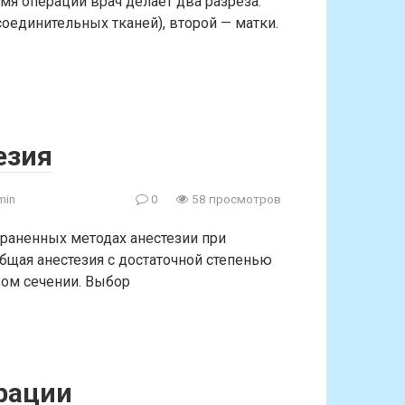
мя операции врач делает два разреза:
оединительных тканей), второй — матки.
езия
min
0
58 просмотров
траненных методах анестезии при
бщая анестезия с достаточной степенью
вом сечении. Выбор
ерации