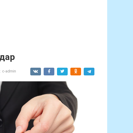
 дар
:
c-admin