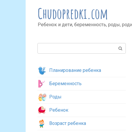
Перейти
Chudopredki.com
к
контенту
Ребенок и дети, беременность, роды, род
Поиск:
Планирование ребенка
Беременность
Роды
Ребенок
Возраст ребенка