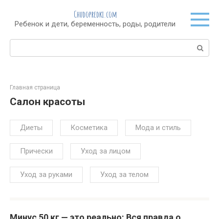
Перейти
Chudopredki.com
к
Ребенок и дети, беременность, роды, родители
контенту
Поиск:
Главная страница
Салон красоты
Диеты
Косметика
Мода и стиль
Прически
Уход за лицом
Уход за руками
Уход за телом
Минус 50 кг — это реально: Вся правда о