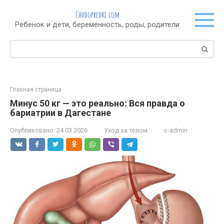
Перейти
Chudopredki.com
к
Ребенок и дети, беременность, роды, родители
контенту
Поиск:
Главная страница
Минус 50 кг — это реально: Вся правда о
бариатрии в Дагестане
Опубликовано:
24.03.2026
Уход за телом
c-admin