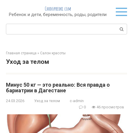
Перейти
Chudopredki.com
к
Ребенок и дети, беременность, роды, родители
контенту
Поиск:
Главная страница
»
Салон красоты
Уход за телом
Минус 50 кг — это реально: Вся правда о
бариатрии в Дагестане
24.03.2026
Уход за телом
c-admin
0
46 просмотров