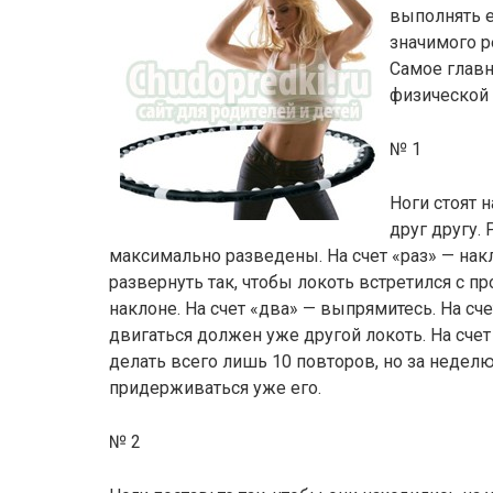
выполнять е
значимого р
Самое главн
физической 
№ 1
Ноги стоят 
друг другу. 
максимально разведены. На счет «раз» — нак
развернуть так, чтобы локоть встретился с 
наклоне. На счет «два» — выпрямитесь. На сче
двигаться должен уже другой локоть. На сче
делать всего лишь 10 повторов, но за недел
придерживаться уже его.
№ 2