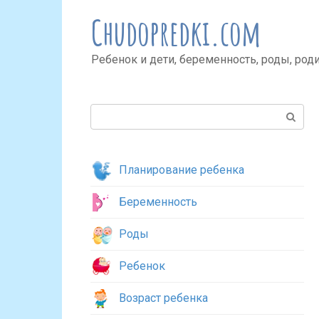
Перейти
Chudopredki.com
к
контенту
Ребенок и дети, беременность, роды, род
Поиск:
Планирование ребенка
Беременность
Роды
Ребенок
Возраст ребенка