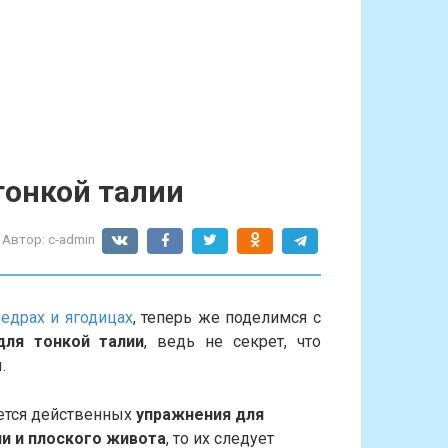
тонкой талии
Автор:
c-admin
бедрах и ягодицах
, теперь же поделимся с
для тонкой талии
, ведь не секрет, что
.
ется действенных
упражнения для
ии и плоского живота
, то их следует