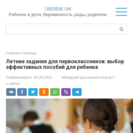
Перейти
Chudopredki.com
к
Ребенок и дети, беременность, роды, родители
контенту
Поиск:
Главная страница
Летние задания для первоклассников: выбор
эффективных пособий для ребенка
Опубликовано:
02.05.2024
Младший школьный возраст
c-admin