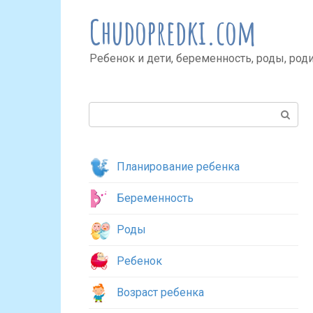
Перейти
Chudopredki.com
к
контенту
Ребенок и дети, беременность, роды, род
Поиск:
Планирование ребенка
Беременность
Роды
Ребенок
Возраст ребенка