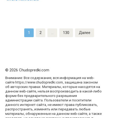
Пагинация
1
2
…
130
Далее
записей
© 2026 Chudopredki.com
Внимание: Все содержание, вся информация на web-
сайте https://www.chudopredki.com, защищена законом
об авторских правах. Материалы, которые находятся на
данном web-сайте, нельзя воспроизводить в какой-либо
форме без предварительного разрешения
администрации сайта. Пользователи и посетители
данного интернет-сайта, не имеют права публиковать,
распространять, изменять или передавать любые
материалы, обнаруженные на данном web-сайте, а также
создавать на основе их различные произведения, в