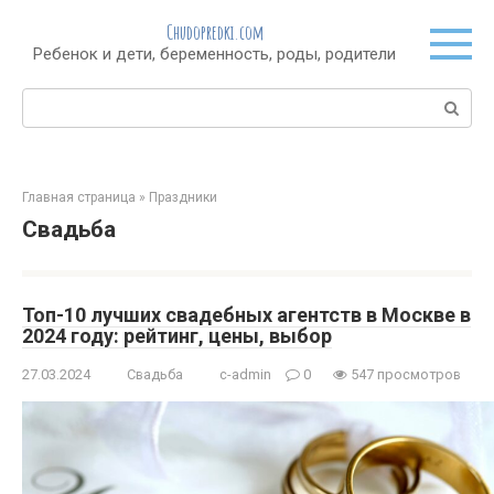
Перейти
Chudopredki.com
к
Ребенок и дети, беременность, роды, родители
контенту
Поиск:
Главная страница
»
Праздники
Свадьба
Топ-10 лучших свадебных агентств в Москве в
2024 году: рейтинг, цены, выбор
27.03.2024
Свадьба
c-admin
0
547 просмотров