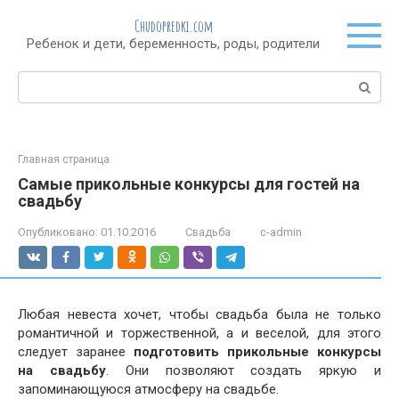
Перейти
Chudopredki.com
к
Ребенок и дети, беременность, роды, родители
контенту
Поиск:
Главная страница
Самые прикольные конкурсы для гостей на
свадьбу
Опубликовано:
01.10.2016
Свадьба
c-admin
Любая невеста хочет, чтобы свадьба была не только
романтичной и торжественной, а и веселой, для этого
следует заранее
подготовить прикольные конкурсы
на свадьбу
. Они позволяют создать яркую и
запоминающуюся атмосферу на свадьбе.