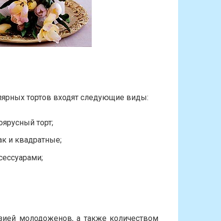
лярных тортов входят следующие виды:
оярусный торт;
ак и квадратные;
сессуарами;
зией молодоженов, а также количеством