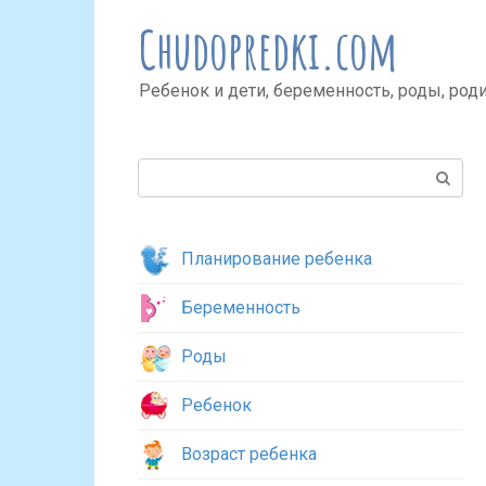
Перейти
Chudopredki.com
к
контенту
Ребенок и дети, беременность, роды, род
Поиск:
Планирование ребенка
Беременность
Роды
Ребенок
Возраст ребенка