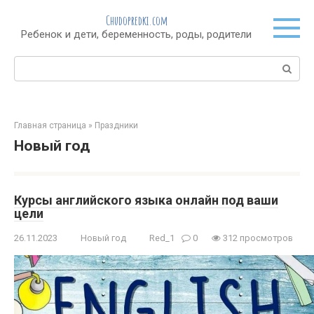
Перейти
Chudopredki.com
к
Ребенок и дети, беременность, роды, родители
контенту
Поиск:
Главная страница
»
Праздники
Новый год
Курсы английского языка онлайн под ваши
цели
26.11.2023
Новый год
Red_1
0
312 просмотров