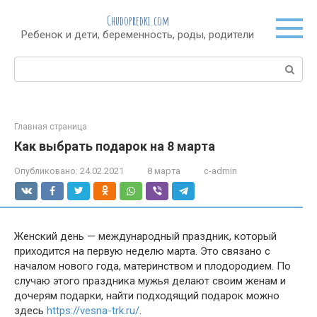
Перейти
Chudopredki.com
к
Ребенок и дети, беременность, роды, родители
контенту
Поиск:
Главная страница
Как выбрать подарок на 8 марта
Опубликовано:
24.02.2021
8 марта
c-admin
Женский день — международный праздник, который
приходится на первую неделю марта. Это связано с
началом нового года, материнством и плодородием. По
случаю этого праздника мужья делают своим женам и
дочерям подарки, найти подходящий подарок можно
здесь
https://vesna-trk.ru/
.