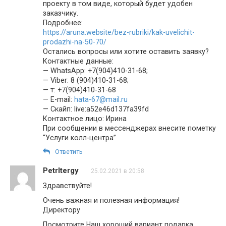
проекту в том виде, который будет удобен
заказчику.
Подробнее:
https://aruna.website/bez-rubriki/kak-uvelichit-
prodazhi-na-50-70/
Остались вопросы или хотите оставить заявку?
Контактные данные:
— WhatsApp: +7(904)410-31-68;
— Viber: 8 (904)410-31-68;
— т: +7(904)410-31-68
— E-mail:
hata-67@mail.ru
— Скайп: live:a52e46d137fa39fd
Контактное лицо: Ирина
При сообщении в мессенджерах внесите пометку
“Услуги колл-центра”
Ответить
Petrltergy
25.02.2021 в 20:58
Здравствуйте!
Очень важная и полезная информация!
Директору
Посмотрите Наш хороший вариант подарка