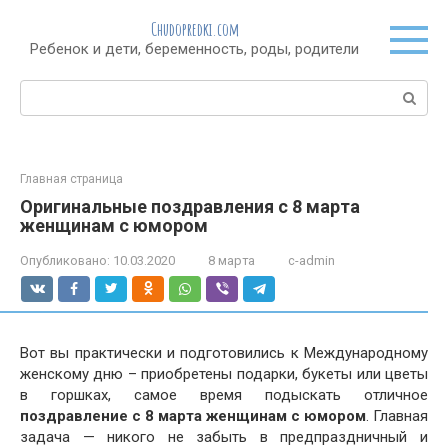
Перейти
Chudopredki.com
к
Ребенок и дети, беременность, роды, родители
контенту
Поиск:
Главная страница
Оригинальные поздравления с 8 марта
женщинам с юмором
Опубликовано:
10.03.2020
8 марта
c-admin
Вот вы практически и подготовились к Международному
женскому дню – приобретены подарки, букеты или цветы
в горшках, самое время подыскать отличное
поздравление с 8 марта женщинам с юмором
. Главная
задача — никого не забыть в предпраздничный и