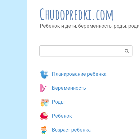
Перейти
Chudopredki.com
к
контенту
Ребенок и дети, беременность, роды, род
Поиск:
Планирование ребенка
Беременность
Роды
Ребенок
Возраст ребенка