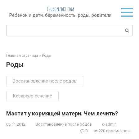
Перейти
Chudopredki.com
к
Ребенок и дети, беременность, роды, родители
контенту
Поиск:
Главная страница
»
Роды
Роды
Восстановление после родов
Кесарево сечение
Мастит у кормящей матери. Чем лечить?
06.11.2012
Восстановление после родов
c-admin
0
220 просмотров