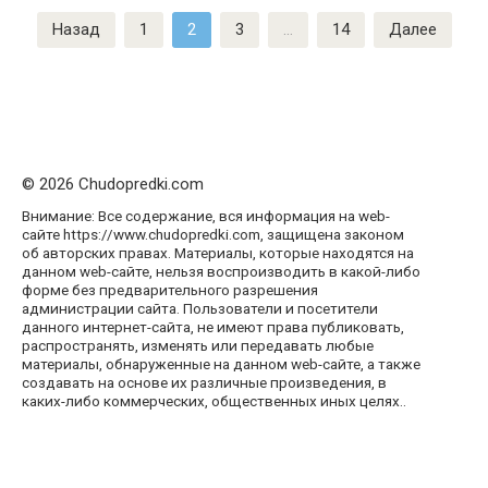
Пагинация
Назад
1
2
3
…
14
Далее
записей
© 2026 Chudopredki.com
Внимание: Все содержание, вся информация на web-
сайте https://www.chudopredki.com, защищена законом
об авторских правах. Материалы, которые находятся на
данном web-сайте, нельзя воспроизводить в какой-либо
форме без предварительного разрешения
администрации сайта. Пользователи и посетители
данного интернет-сайта, не имеют права публиковать,
распространять, изменять или передавать любые
материалы, обнаруженные на данном web-сайте, а также
создавать на основе их различные произведения, в
каких-либо коммерческих, общественных иных целях..