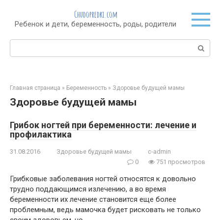
Перейти
Chudopredki.com
к
Ребенок и дети, беременность, роды, родители
контенту
Поиск:
Главная страница
»
Беременность
»
Здоровье будущей мамы
Здоровье будущей мамы
Грибок ногтей при беременности: лечение и
профилактика
31.08.2016
Здоровье будущей мамы
c-admin
0
751 просмотров
Грибковые заболевания ногтей относятся к довольно
трудно поддающимся излечению, а во время
беременности их лечение становится еще более
проблемным, ведь мамочка будет рисковать не только