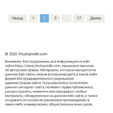
Пагинация
Назад
1
2
3
…
17
Далее
записей
© 2026 Chudopredki.com
Внимание: Все содержание, вся информация на web-
сайте https://www.chudopredki.com, защищена законом
об авторских правах. Материалы, которые находятся на
данном web-сайте, нельзя воспроизводить в какой-либо
форме без предварительного разрешения
администрации сайта. Пользователи и посетители
данного интернет-сайта, не имеют права публиковать,
распространять, изменять или передавать любые
материалы, обнаруженные на данном web-сайте, а также
создавать на основе их различные произведения, в
каких-либо коммерческих, общественных иных целях..