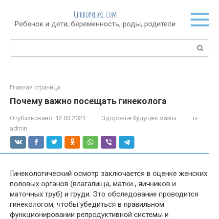
Перейти
Chudopredki.com
к
Ребенок и дети, беременность, роды, родители
контенту
Поиск:
Главная страница
Почему важно посещать гинеколога
Опубликовано:
12.03.2021
Здоровье будущей мамы
c-
admin
Гинекологический осмотр заключается в оценке женских
половых органов (влагалища, матки , яичников и
маточных труб) и груди. Это обследование проводится
гинекологом, чтобы убедиться в правильном
функционировании репродуктивной системы и