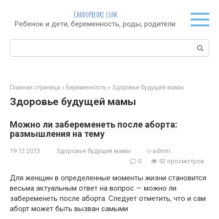
Перейти
Chudopredki.com
к
Ребенок и дети, беременность, роды, родители
контенту
Поиск:
Главная страница
»
Беременность
»
Здоровье будущей мамы
Здоровье будущей мамы
Можно ли забеременеть после аборта:
размышления на тему
19.12.2013
Здоровье будущей мамы
c-admin
0
52 просмотров
Для женщин в определенные моменты жизни становится
весьма актуальным ответ на вопрос — можно ли
забеременеть после аборта. Следует отметить, что и сам
аборт может быть вызван самыми