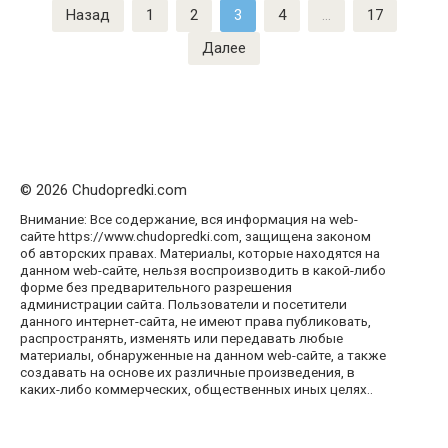
Пагинация
Назад
1
2
3
4
…
17
записей
Далее
© 2026 Chudopredki.com
Внимание: Все содержание, вся информация на web-
сайте https://www.chudopredki.com, защищена законом
об авторских правах. Материалы, которые находятся на
данном web-сайте, нельзя воспроизводить в какой-либо
форме без предварительного разрешения
администрации сайта. Пользователи и посетители
данного интернет-сайта, не имеют права публиковать,
распространять, изменять или передавать любые
материалы, обнаруженные на данном web-сайте, а также
создавать на основе их различные произведения, в
каких-либо коммерческих, общественных иных целях..