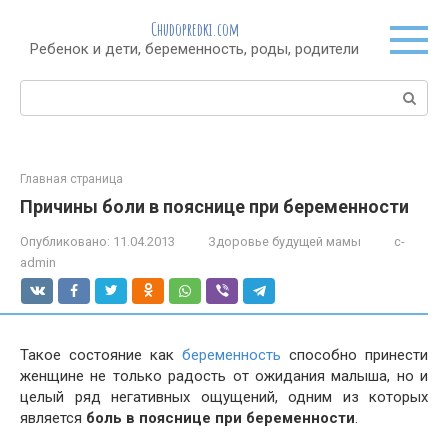
Перейти
Chudopredki.com
к
Ребенок и дети, беременность, роды, родители
контенту
Поиск:
Главная страница
Причины боли в пояснице при беременности
Опубликовано:
11.04.2013
Здоровье будущей мамы
c-
admin
Такое состояние как
беременность
способно принести
женщине не только радость от ожидания малыша, но и
целый ряд негативных ощущений, одним из которых
является
боль в пояснице при беременности
.