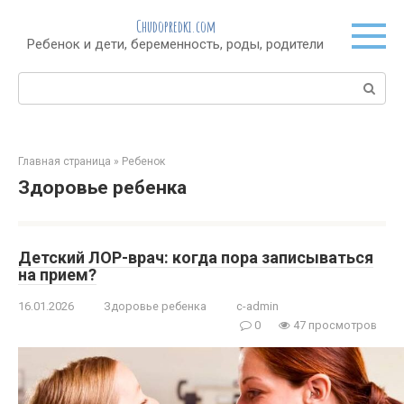
Перейти
Chudopredki.com
к
Ребенок и дети, беременность, роды, родители
контенту
Поиск:
Главная страница
»
Ребенок
Здоровье ребенка
Детский ЛОР-врач: когда пора записываться
на прием?
16.01.2026
Здоровье ребенка
c-admin
0
47 просмотров