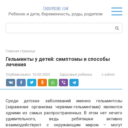
Перейти
Chudopredki.com
к
Ребенок и дети, беременность, роды, родители
контенту
Поиск:
Главная страница
Гельминты у детей: симптомы и способы
лечения
Опубликовано:
10.03.2023
Здоровье ребенка
c-admin
Среди детских заболеваний именно гельминтозы
(заражение организма червями-гельминтами) являются
одними из самых распространенных. В этом нет нечего
удивительного, ведь ребятишки активно
взаимодействуют с окружающим миром – могут