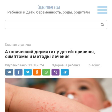
Перейти
Chudopredki.com
к
Ребенок и дети, беременность, роды, родители
контенту
Поиск:
Главная страница
Атопический дерматит у детей: причины,
симптомы и методы лечения
Опубликовано:
13.08.2024
Здоровье ребенка
c-admin