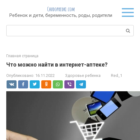
Перейти
Chudopredki.com
к
Ребенок и дети, беременность, роды, родители
контенту
Поиск:
Главная страница
Что можно найти в интернет-аптеке?
Опубликовано:
16.11.2022
Здоровье ребенка
Red_1