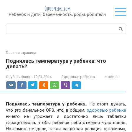
Перейти
Chudopredki.com
к
Ребенок и дети, беременность, роды, родители
контенту
Поиск:
Главная страница
Поднялась температура у ребенка: что
делать?
Опубликовано:
19.04.2014
Здоровье ребенка
c-admin
Поднялась температура у ребенка
… Не стоит думать,
что это банальное ОРЗ, что, в общем,
здоровью ребенка
ничего не угрожает и достаточно лишь таблетки
парацетамола, чтобы ребенок себя отменно чувствовал.
На самом же деле, такая защитная реакция организма,