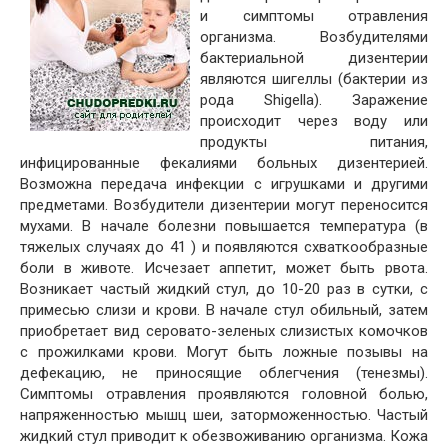
и симптомы отравления
организма. Возбудителями
бактериальной дизентерии
являются шигеллы (бактерии из
рода Shigella). Заражение
происходит через воду или
продукты питания,
инфицированные фекалиями больных дизентерией.
Возможна передача инфекции с игрушками и другими
предметами. Возбудители дизентерии могут переносится
мухами. В начале болезни повышается температура (в
тяжелых случаях до 41 ) и появляются схваткообразные
боли в животе. Исчезает аппетит, может быть рвота.
Возникает частый жидкий стул, до 10-20 раз в сутки, с
примесью слизи и крови. В начале стул обильный, затем
приобретает вид серовато-зеленых слизистых комочков
с прожилками крови. Могут быть ложные позывы на
дефекацию, не приносящие облегчения (тенезмы).
Симптомы отравления проявляются головной болью,
напряженностью мышц шеи, заторможенностью. Частый
жидкий стул приводит к обезвоживанию организма. Кожа