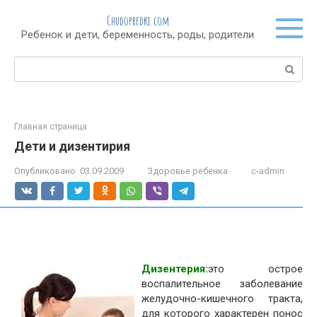
Перейти
Chudopredki.com
к
Ребенок и дети, беременность, роды, родители
контенту
Поиск:
Главная страница
Дети и дизентирия
Опубликовано:
03.09.2009
Здоровье ребенка
c-admin
Дизентерия:
это острое
воспалительное заболевание
желудочно-кишечного тракта,
для которого характерен понос