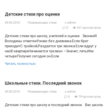
Детские стихи про оценки
09.03.2010
Развивающие стихи
c-admin
0
351 просмотров
Детские стихи про школу, учителей и оценки ЗвонкиЯ
Володины отметкиУзнаю без дневника.Если брат
приходитС тройкой,Раздается три звонка.Если вдруг у
насВ квартиреНачинается трезвон —Значит, пятьИли
четыреПолучил сегодня он.Если
Читать полностью
Школьные стихи. Последний звонок
09.03.2010
Развивающие стихи
c-admin
0
79 просмотров
Детские стихи про школу и последний звонок Вас школа