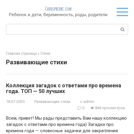
Перейти
Chudopredki.com
к
Ребенок и дети, беременность, роды, родители
контенту
Поиск:
Главная страница
»
Стихи
Развивающие стихи
Коллекция загадок с ответами про времена
года. ТОП — 50 лучших
18.07.2020
Развивающие стихи
c-admin
0
846 просмотров
Всем, привет! Мы рады представить Вам нашу коллекцию
загадок с ответами про времена года) Загадки про
времена года — словесные задачки для закрепления