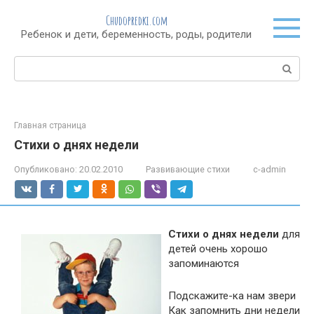
Перейти
Chudopredki.com
к
Ребенок и дети, беременность, роды, родители
контенту
Поиск:
Главная страница
Стихи о днях недели
Опубликовано:
20.02.2010
Развивающие стихи
c-admin
Стихи о днях недели
для
детей очень хорошо
запоминаются
Подскажите-ка нам звери
Как запомнить дни недели