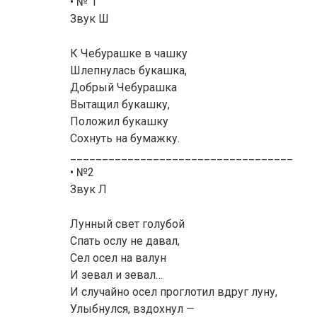
• № 1
Звук Ш
К Чебурашке в чашку
Шлепнулась букашка,
Добрый Чебурашка
Вытащил букашку,
Положил букашку
Сохнуть на бумажку.
___________________________________
• №2
Звук Л
Лунный свет голубой
Спать ослу не давал,
Сел осел на валун
И зевал и зевал…
И случайно осел проглотил вдруг луну,
Улыбнулся, вздохнул —