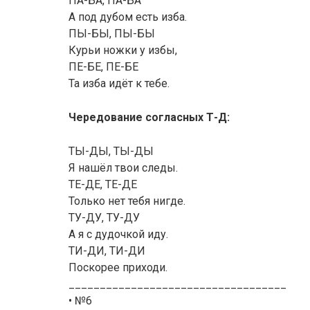
ПА-БА, ПА-БА
А под дубом есть изба.
ПЫ-БЫ, ПЫ-БЫ
Курьи ножки у избы,
ПЕ-БЕ, ПЕ-БЕ
Та изба идёт к тебе.
Чередование согласных Т-Д:
ТЫ-ДЫ, ТЫ-ДЫ
Я нашёл твои следы.
ТЕ-ДЕ, ТЕ-ДЕ
Только нет тебя нигде.
ТУ-ДУ, ТУ-ДУ
А я с дудочкой иду.
ТИ-ДИ, ТИ-ДИ
Поскорее приходи.
___________________________________
• №6