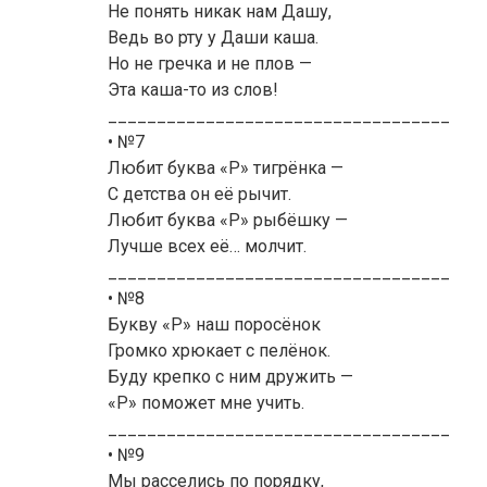
Не понять никак нам Дашу,
Ведь во рту у Даши каша.
Но не гречка и не плов —
Эта каша-то из слов!
___________________________________
• №7
Любит буква «Р» тигрёнка —
С детства он её рычит.
Любит буква «Р» рыбёшку —
Лучше всех её… молчит.
___________________________________
• №8
Букву «Р» наш поросёнок
Громко хрюкает с пелёнок.
Буду крепко с ним дружить —
«Р» поможет мне учить.
___________________________________
• №9
Мы расселись по порядку,