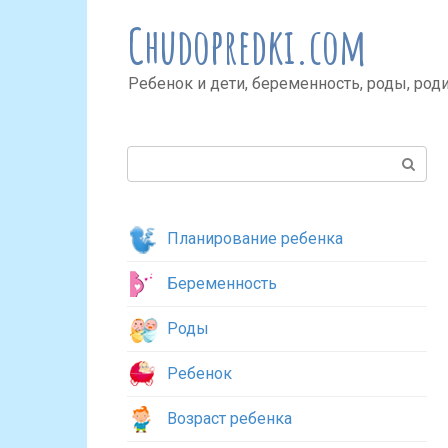
Перейти
Chudopredki.com
к
контенту
Ребенок и дети, беременность, роды, род
Поиск:
Планирование ребенка
Беременность
Роды
Ребенок
Возраст ребенка