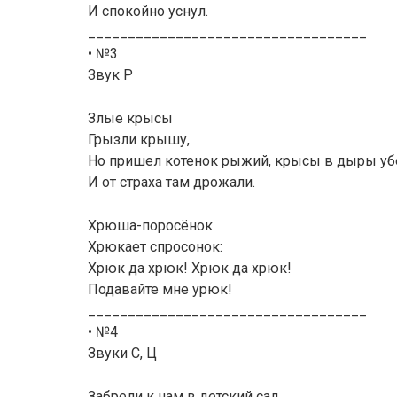
И спокойно уснул.
___________________________________
• №3
Звук Р
Злые крысы
Грызли крышу,
Но пришел котенок рыжий, крысы в дыры у
И от страха там дрожали.
Хрюша-поросёнок
Хрюкает спросонок:
Хрюк да хрюк! Хрюк да хрюк!
Подавайте мне урюк!
___________________________________
• №4
Звуки С, Ц
Забрели к нам в детский сад