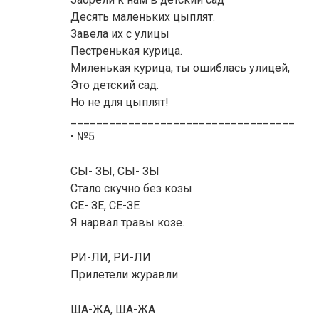
Десять маленьких цыплят.
Завела их с улицы
Пестpeнькая курица.
Миленькая курица, ты ошиблась улицей,
Это детский сад.
Но не для цыплят!
___________________________________
• №5
СЫ- ЗЫ, СЫ- ЗЫ
Стало скучно без козы
СЕ- ЗЕ, СЕ-ЗЕ
Я нарвал травы козе.
РИ-ЛИ, РИ-ЛИ
Прилетели журавли.
ША-ЖА, ША-ЖА