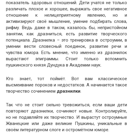
показатель здоровых отношений. Дети учатся не только
различать плохое и хорошее, выражать свое негативное
отношение к нелицеприятному явлению, но и
активизируют своё мышление, умение подбирать слова,
рифму. Ведь даже в таком, казалось бы, непристойном
занятии, как дразниться, есть развитие творческого
потенциала. Дразнилка – это тренировка в остроумии, в
умении вести словесный поединок, развитие речи и
чувства юмора. Есть мнение, что именно из дразнилок
вырастают эпиграммы. Стоит только вспомнить
пушкинского князя
Дундука
в Академии наук.
Кто знает, тот поймёт. Вот вам классическое
высмеивание пороков и недостатков. А начинается такое
творчество сочинением
дразнилки
.
Так что не стоит сильно тревожиться, если ваши дети
повторяют дразнилки, сочиняют новые. Контролируйте,
но не подавляйте их творчество. И вырастут остроумные
Жванецкие
или даже великие
Пушкины
, уникальные в
своём литературном слоге и
остромётном
юморе.