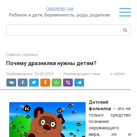
Перейти
Chudopredki.com
к
Ребенок и дети, беременность, роды, родители
контенту
Поиск:
Главная страница
Почему дразнилки нужны детям?
Опубликовано:
25.02.2010
Развивающие стихи
c-admin
Детский
фольклор
– это не
только средство
познания
окружающего
мира, но и