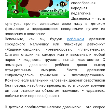
своеобразная
народная
педагогика.
Дразнилки – часть
культуры, прочно занявшими свою нишу в детском
фольклоре и передающееся неведомыми путями из
поколения в поколение.
Вспомните, как вы, будучи
ребёнком
дразнили
соседского мальчишку или плаксивую девчонку?
«Жадина-говядина», «рёва-корова», «плакса-вакса».
Слагали стишки на каждое имя и высмеивали любой
порок – жадность, трусость, нытьё, хвастовство. С
помощью дразнилок ребёнок давал выход
отрицательным эмоциям. Часто дразнилки
сопровождались гримасами и звукоподражанием.
Конечно, если маленький человечек дразнит сверстников
без повода, назойливо преследуя, то в скором времени
он сам становится объектом насмешек – «дразнило,
собачье (или поросячье) рыло».
В детском сообществе наличие дразнилок – это скорее