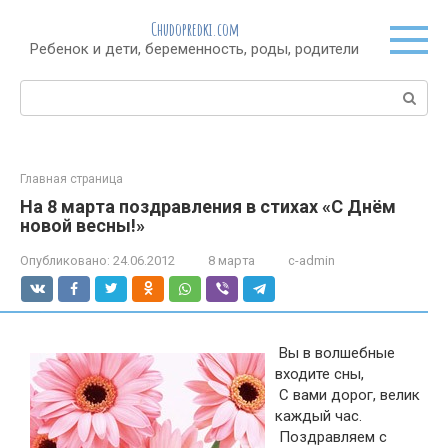
Перейти
Chudopredki.com
к
Ребенок и дети, беременность, роды, родители
контенту
Поиск:
Главная страница
На 8 марта поздравления в стихах «С Днём
новой весны!»
Опубликовано:
24.06.2012
8 марта
c-admin
Вы в волшебные
входите сны,
С вами дорог, велик
каждый час.
Поздравляем с