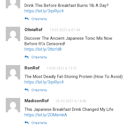
Drink This Before Breakfast Burns 1lb A Day?
https://bit.ly/3qvRyc4
Ответить
OliviaRof
14.03.2021 в 07:44
Discover The Ancient Japanese Tonic Mix Now
Before It\’s Censored!
https://bit.ly/3tbrfd8
Ответить
RonRof
14.03.2021 в 13:31
The Most Deadly Fat-Storing Protein (How To Avoid)
https://bit.ly/3qvRyc4
Ответить
MadisonRof
26.03.2021 в 14:40
This Japanese Breakfast Drink Changed My Life
https://bit.ly/2OMsmkA
Ответить