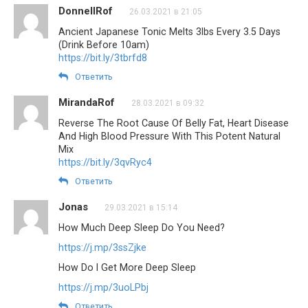
DonnellRof
26.03.2021 в 21:05
Ancient Japanese Tonic Melts 3lbs Every 3.5 Days
(Drink Before 10am)
https://bit.ly/3tbrfd8
Ответить
MirandaRof
28.03.2021 в 09:32
Reverse The Root Cause Of Belly Fat, Heart Disease
And High Blood Pressure With This Potent Natural
Mix
https://bit.ly/3qvRyc4
Ответить
Jonas
29.03.2021 в 15:14
How Much Deep Sleep Do You Need?
https://j.mp/3ssZjke
How Do I Get More Deep Sleep
https://j.mp/3uoLPbj
Ответить