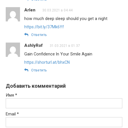
Arlen
30.03.2021 в 04:44
how much deep sleep should you get a night
https://bit.ly/37Mk6Yf
Ответить
AshlyRof
31.03.2021 в 01:37
Gain Confidence In Your Smile Again
https://shorturl.at/bhxCN
Ответить
Добавить комментарий
Имя
*
Email
*