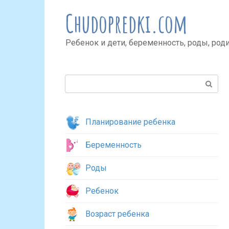
Перейти
Chudopredki.com
к
контенту
Ребенок и дети, беременность, роды, род
Поиск:
Планирование ребенка
Беременность
Роды
Ребенок
Возраст ребенка