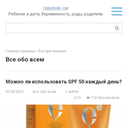
Перейти
Chudopredki.com
к
Ребенок и дети, беременность, роды, родители
контенту
Поиск:
Главная страница
»
Все для женщин
Все обо всем
Можно ли использовать SPF 50 каждый день?
30.09.2025
Все обо всем
c-admin
0
113 просмотров