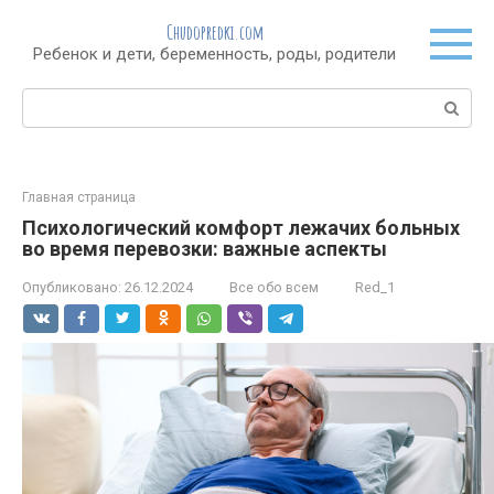
Перейти
Chudopredki.com
к
Ребенок и дети, беременность, роды, родители
контенту
Поиск:
Главная страница
Психологический комфорт лежачих больных
во время перевозки: важные аспекты
Опубликовано:
26.12.2024
Все обо всем
Red_1