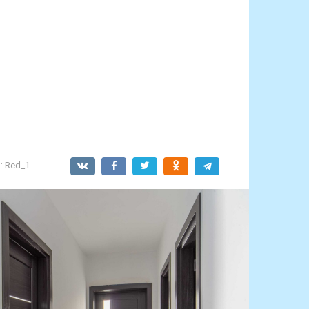
:
Red_1