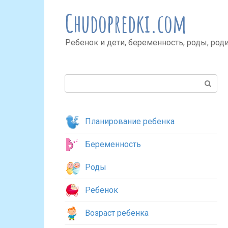
Перейти
Chudopredki.com
к
контенту
Ребенок и дети, беременность, роды, род
Поиск:
Планирование ребенка
Беременность
Роды
Ребенок
Возраст ребенка