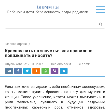
Перейти
Chudopredki.com
к
Ребенок и дети, беременность, роды, родители
контенту
Поиск:
Главная страница
Красная нить на запястье: как правильно
повязывать и носить?
Опубликовано:
20.09.2017
Все обо всем
c-admin
Если вам хочется украсить себя необычным аксессуаром,
то вы можете купить браслеты на ногу для мужчин и
женщин. Такое украшение, кстати, может выступать и в
роли талисмана, сулящего в будущем радужные
перспективы: карьерный рост, отменное здоровье,