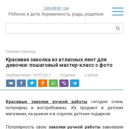
Перейти
Chudopredki.com
к
Ребенок и дети, беременность, роды, родители
контенту
Поиск:
Главная страница
Красивая заколка из атласных лент для
девочки: пошаговый мастер-класс с фото
Опубликовано:
19.07.2017
Поделки
c-admin
Красивые заколки ручной работы
сегодня очень
популярны и востребованы. Их продают в детских
магазинах, на рынках и в отделах детских подарков.
Популярность свою
заколки ручной работы
завоевали