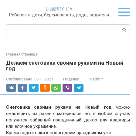
Перейти
Chudopredki.com
к
Ребенок и дети, беременность, роды, родители
контенту
Поиск:
Главная страница
Делаем снеговика своими руками на Новый
год
Опубликовано:
05.11.2021
Поделки
c-admin
Cнеговика своими руками на Новый год
можно
смастерить из разных материалов, но, в любом случае,
получится забавный праздничный декор для квартиры
или елочное украшение.
Время подготовки к новогодним праздникам уже