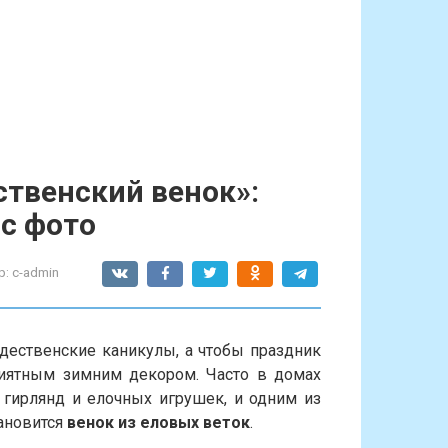
твенский венок»:
с фото
р:
c-admin
ественские каникулы, а чтобы праздник
иятным зимним декором. Часто в домах
 гирлянд и елочных игрушек, и одним из
ановится
венок из еловых веток
.