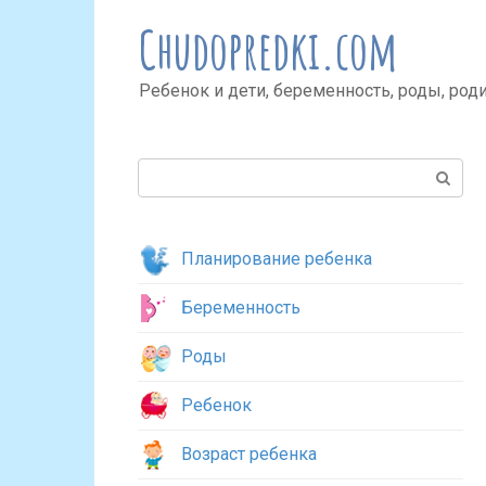
Перейти
Chudopredki.com
к
контенту
Ребенок и дети, беременность, роды, род
Поиск:
Планирование ребенка
Беременность
Роды
Ребенок
Возраст ребенка