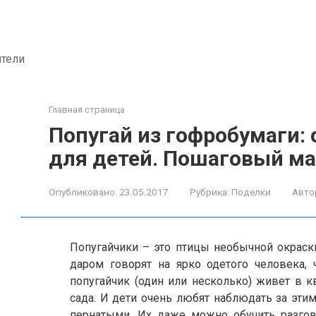
ители
Главная страница
Попугай из гофробумаги:
для детей. Пошаговый ма
Опубликовано:
23.05.2017
Рубрика:
Поделки
Авто
Попугайчики – это птицы необычной окраски
даром говорят на ярко одетого человека, ч
попугайчик (один или несколько) живет в к
сада. И дети очень любят наблюдать за эт
пернатыми. Их даже можно обучить разгова