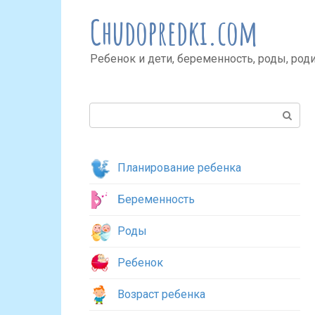
Перейти
Chudopredki.com
к
контенту
Ребенок и дети, беременность, роды, род
Поиск:
Планирование ребенка
Беременность
Роды
Ребенок
Возраст ребенка