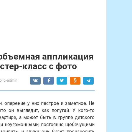
 объемная аппликация
стер-класс с фото
р:
c-admin
, оперение у них пестрое и заметное. Не
то он выглядит, как попугай. У кого-то
вартире, а может быть в группе детского
ими неугомонными, постоянно щебечущими
ривать, и звуки они будут произносить