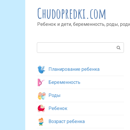
Перейти
Chudopredki.com
к
контенту
Ребенок и дети, беременность, роды, род
Поиск:
Планирование ребенка
Беременность
Роды
Ребенок
Возраст ребенка