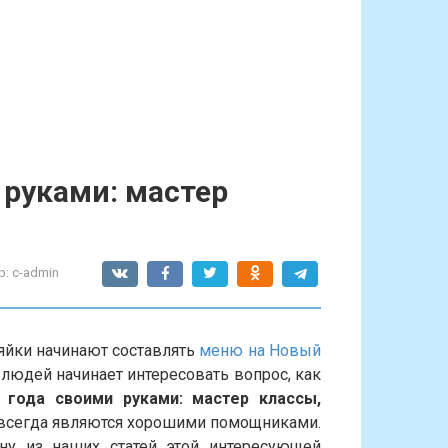
 руками: мастер
р:
c-admin
яйки начинают составлять
меню на Новый
 людей начинает интересовать вопрос, как
 года своими руками: мастер классы,
 всегда являются хорошими помощниками.
у из наших статей этой интересующей