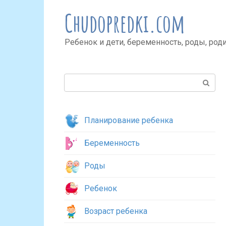
Перейти
Chudopredki.com
к
контенту
Ребенок и дети, беременность, роды, род
Поиск:
Планирование ребенка
Беременность
Роды
Ребенок
Возраст ребенка